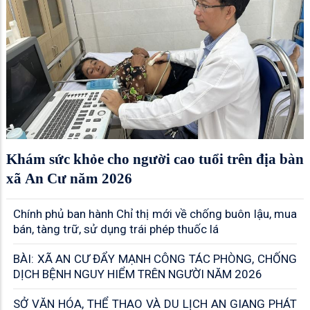
Khám sức khỏe cho người cao tuổi trên địa bàn
xã An Cư năm 2026
Chính phủ ban hành Chỉ thị mới về chống buôn lậu, mua
bán, tàng trữ, sử dụng trái phép thuốc lá
BÀI: XÃ AN CƯ ĐẨY MẠNH CÔNG TÁC PHÒNG, CHỐNG
DỊCH BỆNH NGUY HIỂM TRÊN NGƯỜI NĂM 2026
SỞ VĂN HÓA, THỂ THAO VÀ DU LỊCH AN GIANG PHÁT