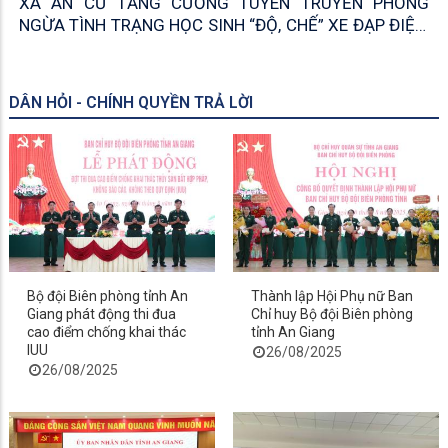
XÃ AN CƯ TĂNG CƯỜNG TUYÊN TRUYỀN PHÒNG
NGỪA TÌNH TRẠNG HỌC SINH “ĐỘ, CHẾ” XE ĐẠP ĐIỆN,
XE MÁY ĐIỆN
DÂN HỎI - CHÍNH QUYỀN TRẢ LỜI
Bộ đội Biên phòng tỉnh An
Thành lập Hội Phụ nữ Ban
Giang phát động thi đua
Chỉ huy Bộ đội Biên phòng
cao điểm chống khai thác
tỉnh An Giang
IUU
26/08/2025
26/08/2025