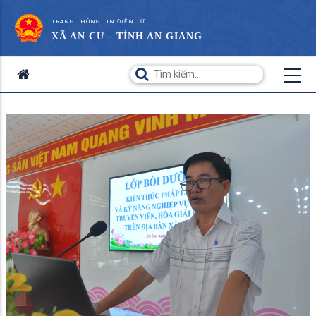
TRANG THÔNG TIN ĐIỆN TỬ
XÃ AN CƯ - TỈNH AN GIANG