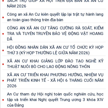
SÁCH TRỢ GIÚP XÃ HỘI TRÊN ĐỊA BÀN XÃ AN CƯ
NĂM 2026
Công an xã An Cư kiên quyết lập lại trật tự hành lang
an toàn giao thông trên địa bàn
CÔNG AN XÃ AN CƯ TĂNG CƯỜNG RÀ SOÁT, KIỂM
TRA VÀ TUYÊN TRUYỀN BẢO VỆ ĐỘNG VẬT HOANG
DÃ
HỘI ĐỒNG NHÂN DÂN XÃ AN CƯ TỔ CHỨC KỲ HỌP
THỨ 3 (KỲ HỌP THƯỜNG LỆ GIỮA NĂM 2026)
XÃ AN CƯ KHAI GIẢNG LỚP ĐÀO TẠO NGHỀ KỸ
THUẬT NUÔI BÒ CHO LAO ĐỘNG NÔNG THÔN
XÃ AN CƯ TRIỂN KHAI PHƯƠNG HƯỚNG, NHIỆM VỤ
PHÁT TRIỂN KINH TẾ - XÃ HỘI 6 THÁNG CUỐI NĂM
2026
An Cư tham dự Hội nghị toàn quốc nghiên cứu, học
tập và triển khai Nghị quyết Trung ương 3 khóa XIV
của Đảng