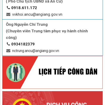
( Phó Chủ tịch UBND xã An Cư)
0918.611.172
vvkhoi.ancu@angiang.gov.vn
Ông Nguyễn Chí Trung
(Chuyên viên Trung tâm phục vụ hành chính
công)
0934182379
nctrung.ancu@angiang.gov.vn