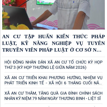
AN CƯ TẬP HUẤN KIẾN THỨC PHÁP
LUẬT, KỸ NĂNG NGHIỆP VỤ TUYÊN
TRUYỀN VIÊN PHÁP LUẬT Ở CƠ SỞ NĂM
2026
HỘI ĐỒNG NHÂN DÂN XÃ AN CƯ TỔ CHỨC KỲ HỌP
THỨ 3 (KỲ HỌP THƯỜNG LỆ GIỮA NĂM 2026)
XÃ AN CƯ TRIỂN KHAI PHƯƠNG HƯỚNG, NHIỆM VỤ
PHÁT TRIỂN KINH TẾ - XÃ HỘI 6 THÁNG CUỐI NĂM
2026
XÃ AN CƯ THĂM, TẶNG QUÀ GIA ĐÌNH CHÍNH SÁCH
NHÂN KỶ NIỆM 79 NĂM NGÀY THƯƠNG BINH - LIỆT SĨ