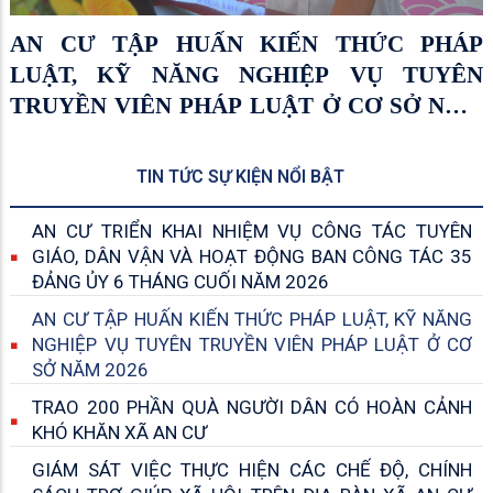
AN CƯ TẬP HUẤN KIẾN THỨC PHÁP
LUẬT, KỸ NĂNG NGHIỆP VỤ TUYÊN
TRUYỀN VIÊN PHÁP LUẬT Ở CƠ SỞ NĂM
2026
TIN TỨC SỰ KIỆN NỔI BẬT
AN CƯ TRIỂN KHAI NHIỆM VỤ CÔNG TÁC TUYÊN
GIÁO, DÂN VẬN VÀ HOẠT ĐỘNG BAN CÔNG TÁC 35
ĐẢNG ỦY 6 THÁNG CUỐI NĂM 2026
AN CƯ TẬP HUẤN KIẾN THỨC PHÁP LUẬT, KỸ NĂNG
NGHIỆP VỤ TUYÊN TRUYỀN VIÊN PHÁP LUẬT Ở CƠ
SỞ NĂM 2026
TRAO 200 PHẦN QUÀ NGƯỜI DÂN CÓ HOÀN CẢNH
KHÓ KHĂN XÃ AN CƯ
GIÁM SÁT VIỆC THỰC HIỆN CÁC CHẾ ĐỘ, CHÍNH