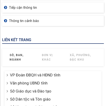
Tiếp cận thông tin
Thông tin cảnh báo
LIÊN KẾT TRANG
SỞ, BAN,
ĐƠN VỊ
XÃ, PHƯỜNG,
NGÀNH
KHÁC
ĐẶC KHU
VP Đoàn ĐBQH và HĐND tỉnh
Văn phòng UBND tỉnh
Sở Giáo dục và Đào tạo
Sở Dân tộc và Tôn giáo