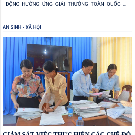
ĐỘNG HƯỞNG ỨNG GIẢI THƯỞNG TOÀN QUỐC VỀ
THÔNG TIN ĐỐI NGOẠI LẦN THỨ XII
AN SINH - XÃ HỘI
GIÁM SÁT VIỆC THỰC HIỆN CÁC CHẾ ĐỘ,