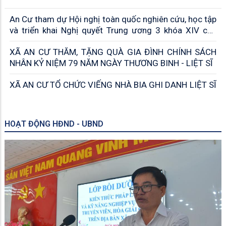
CUỐI NĂM 2026
An Cư tham dự Hội nghị toàn quốc nghiên cứu, học tập
và triển khai Nghị quyết Trung ương 3 khóa XIV của
Đảng
XÃ AN CƯ THĂM, TẶNG QUÀ GIA ĐÌNH CHÍNH SÁCH
NHÂN KỶ NIỆM 79 NĂM NGÀY THƯƠNG BINH - LIỆT SĨ
XÃ AN CƯ TỔ CHỨC VIẾNG NHÀ BIA GHI DANH LIỆT SĨ
HOẠT ĐỘNG HĐND - UBND